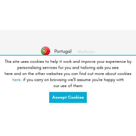
Portugal
Mudança
This site uses cookies to help it work and improve your experience by
personalising services for you and tailoring ads you see
Nenhum dispositivo selecionado
here and on the other websites you can find out more about cookies
here
. if you carry on browsing we'll assume you're happy with
Selecionar Dispositivo
our use of them
Accept Cookies
Desejo de fazer compras
charge
share
compete
tidy