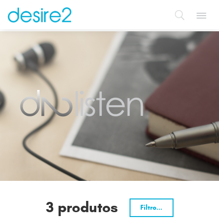
Toggl
navig
3 produtos
Filtro...