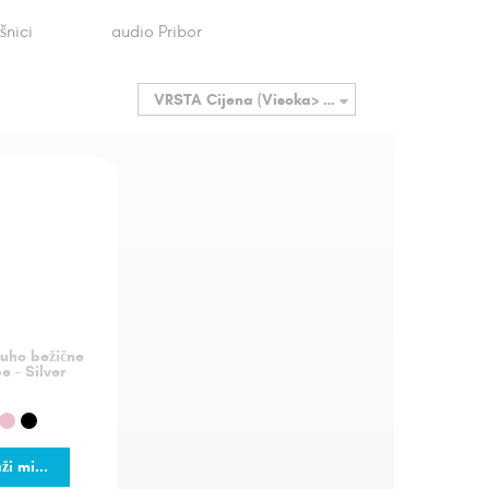
šnici
audio Pribor
VRSTA
Cijena (Visoka> Niska)
 uho bežične
ce - Silver
ži mi...