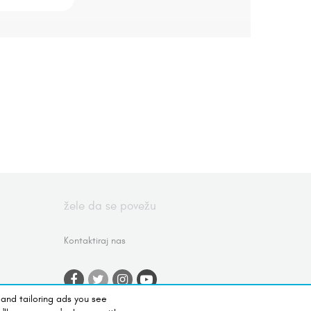
žele da se povežu
Kontaktiraj nas
 and tailoring ads you see
nja