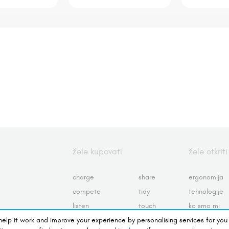
žele kupovati
žele otkriti
charge
share
ergonomija
compete
tidy
tehnologije
listen
touch
ko smo mi
 help it work and improve your experience by personalising services for you
preserve
view
uslovi korište