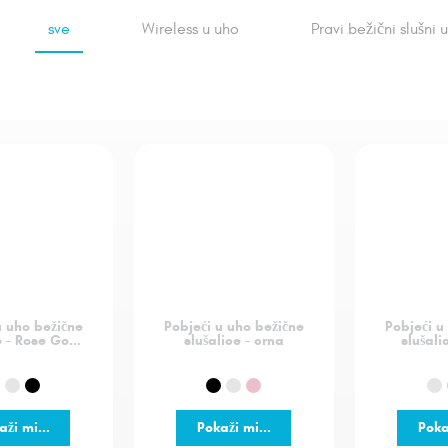
sve
Wireless u uho
Pravi bežični slušni u
u uho bežične
Pobjeći u uho bežične
Pobjeći u
e - Rose Go...
slušalice - crna
slušali
aži mi...
Pokaži mi...
Poka