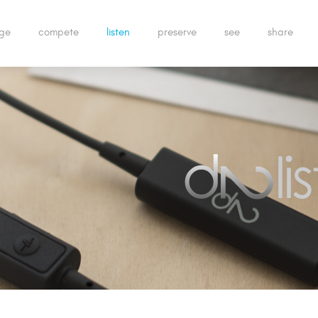
ge
compete
listen
preserve
see
share