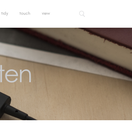
tidy
touch
view