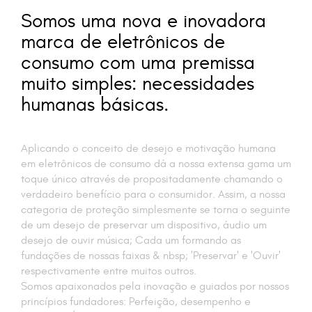
Somos uma nova e inovadora
marca de eletrônicos de
consumo com uma premissa
muito simples: necessidades
humanas básicas.
Aplicando o conceito de desejo e motivação humana
em eletrônicos de consumo dá a nossa extensa gama um
toque único através de propositadamente chamando o
verdadeiro benefício para o consumidor. Assim, a nossa
categoria de proteção simplesmente se torna o seguinte
de um desejo de preservar um dispositivo, áudio um
desejo de ouvir música; Cada um formando as
fundações de nossas faixas & nbsp; 'Preservar' e 'Ouvir'
respectivamente entre muitos outros.
Somos apaixonados pela inovação e guiados por nossos
princípios fundadores: Perfeição, desempenho e