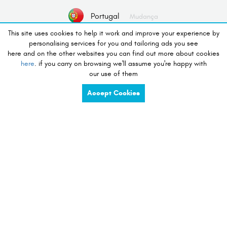
Portugal
Mudança
This site uses cookies to help it work and improve your experience by
personalising services for you and tailoring ads you see
Nenhum dispositivo selecionado
here and on the other websites you can find out more about cookies
here
. if you carry on browsing we'll assume you're happy with
Selecionar Dispositivo
our use of them
Accept Cookies
Desejo de fazer compras
charge
share
compete
tidy
listen
touch
preserve
view
see