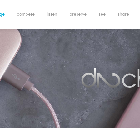
ge
compete
listen
preserve
see
share