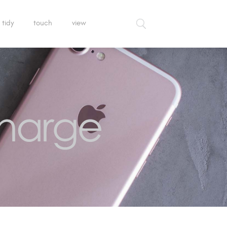
tidy
touch
view