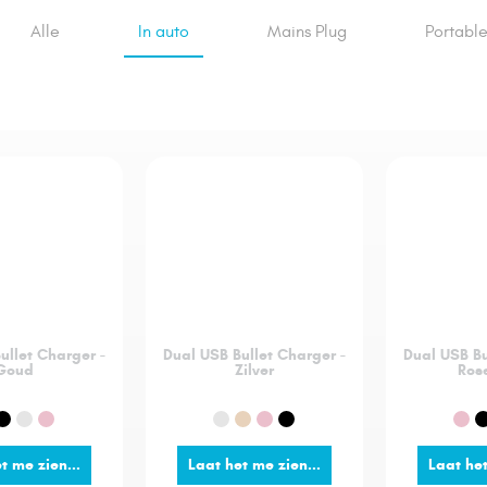
Alle
In auto
Mains Plug
Portabl
ullet Charger -
Dual USB Bullet Charger -
Dual USB Bu
Goud
Zilver
Ros
t me zien...
Laat het me zien...
Laat het