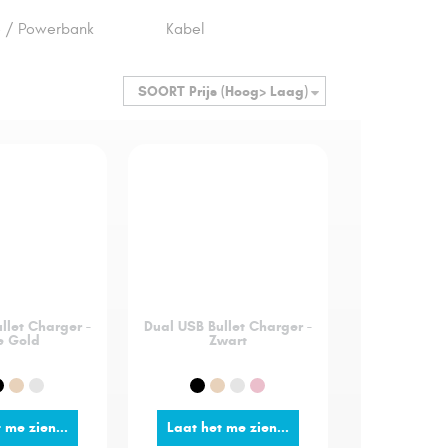
e / Powerbank
Kabel
SOORT
Prijs (Hoog> Laag)
llet Charger -
Dual USB Bullet Charger -
e Gold
Zwart
 me zien...
Laat het me zien...