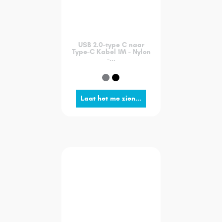
USB 2.0-type C naar
Type-C Kabel 1M - Nylon
-...
Laat het me zien...