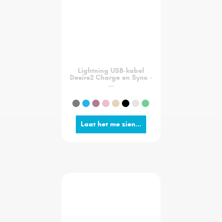
Lightning USB-kabel
Desire2 Charge en Sync -
...
Laat het me zien...