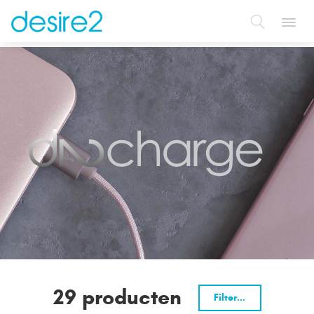
Toggl
navig
29 producten
Filter...