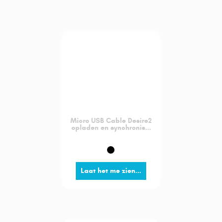
Micro USB Cable Desire2
opladen en synchronis...
Laat het me zien...