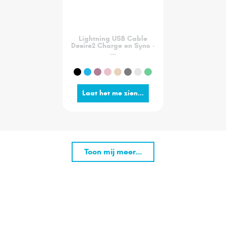
Lightning USB Cable
Desire2 Charge en Sync -
...
Laat het me zien...
Toon mij meer...