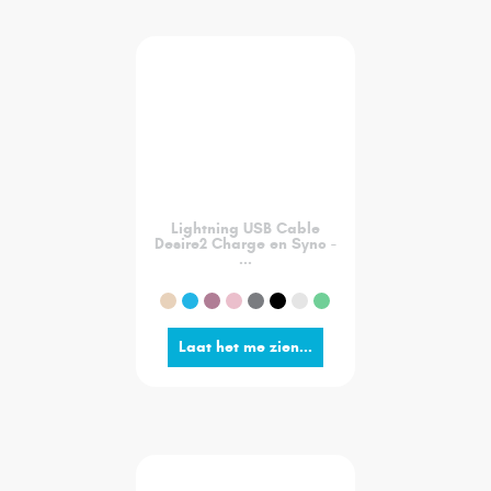
Lightning USB Cable
Desire2 Charge en Sync -
...
Laat het me zien...