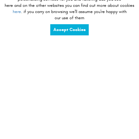
Geen apparaat geselecteerd
here and on the other websites you can find out more about cookies
here
. if you carry on browsing we'll assume you're happy with
Selecteer Apparaat
our use of them
Accept Cookies
verlangen om te winkelen
charge
share
compete
tidy
listen
touch
preserve
view
see
verlangen om te ontdekken