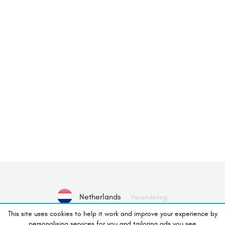
Netherlands
Verandering
This site uses cookies to help it work and improve your experience by
personalising services for you and tailoring ads you see