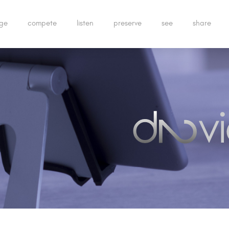
ge
compete
listen
preserve
see
share