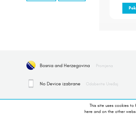
Pok
Bosnia and Herzegovina
Promjena
No Device izabrane
Odaberite Uređaj
This site uses cookies to
here and on the other webs
Copyright© 2017. Sva prava zadržana.