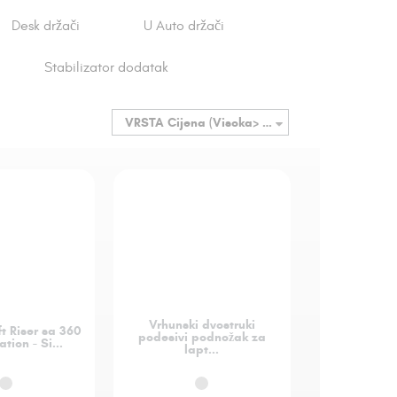
Desk držači
U Auto držači
Stabilizator dodatak
VRSTA
Cijena (Visoka> Niska)
Vrhunski dvostruki
t Riser sa 360
podesivi podnožak za
tion - Si...
lapt...