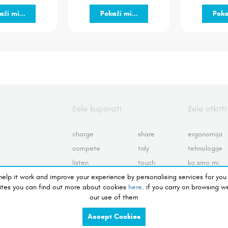
aži mi...
Pokaži mi...
Poka
žele kupovati
žele otkriti
charge
share
ergonomija
compete
tidy
tehnologije
listen
touch
ko smo mi
 help it work and improve your experience by personalising services for you
preserve
view
uslovi korište
ites you can find out more about cookies
here
. if you carry on browsing w
see
vraćanje i po
our use of them
politika
izjava o priv
Accept Cookies