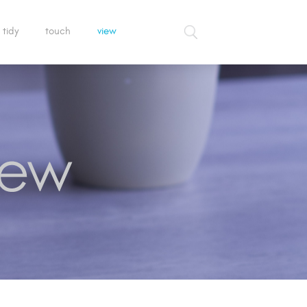
tidy
touch
view