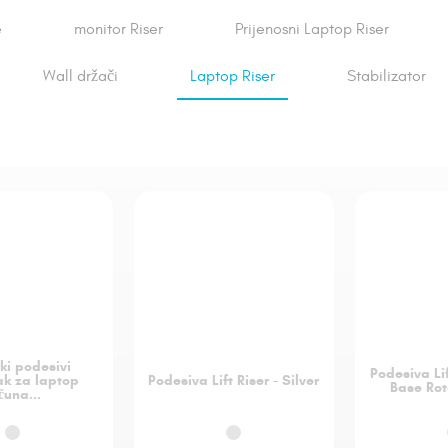
e
monitor Riser
Prijenosni Laptop Riser
Wall držači
Laptop Riser
Stabilizator
ki podesivi
Podesiva Lif
k za laptop
Podesiva Lift Riser - Silver
Base Rota
čuna...