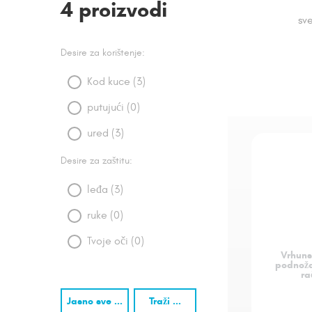
4 proizvodi
sv
Desire za korištenje:
Kod kuce (3)
putujući (0)
ured (3)
Desire za zaštitu:
leđa (3)
ruke (0)
Tvoje oči (0)
Vrhuns
podnoža
ra
Jasno sve ...
Traži ...