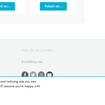
ži mi...
Pokaži mi...
žele da se povežu
Kontaktiraj nas
 and tailoring ads you see
nja
e'll assume you're happy with
vratna
atnosti