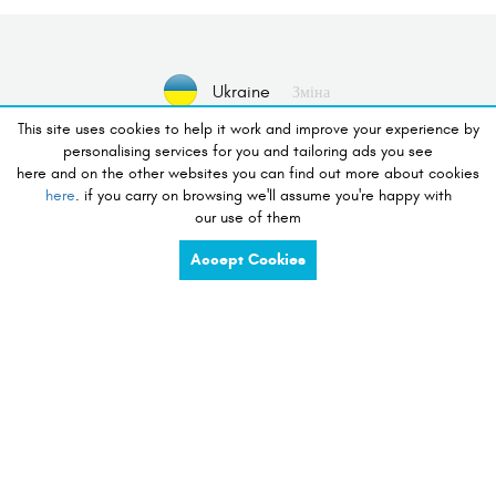
Ukraine
Зміна
This site uses cookies to help it work and improve your experience by
personalising services for you and tailoring ads you see
Немає пристрою обраний
Виберіть Пристрій
here and on the other websites you can find out more about cookies
here
. if you carry on browsing we'll assume you're happy with
our use of them
бажання робити покупки
Accept Cookies
charge
share
compete
tidy
listen
touch
preserve
view
see