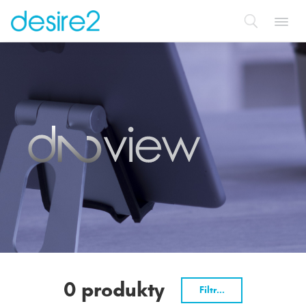
Toggl
navig
0 produkty
Filtr...