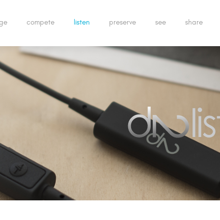
ge
compete
listen
preserve
see
share