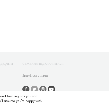
ідкрити
бажання підключитися
Зв'яжіться з нами
 and tailoring ads you see
истання
e'll assume you're happy with
вернення
вання