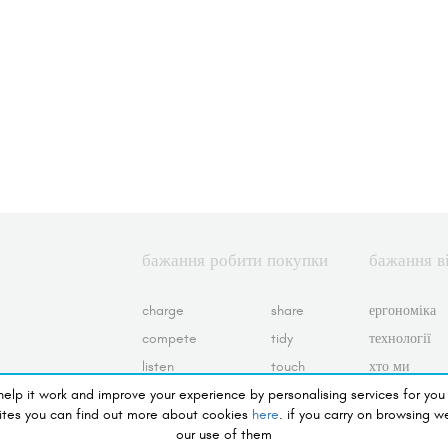
бажання робити покупки
бажання в
charge
share
ергономіка
compete
tidy
технології
listen
touch
хто ми
 help it work and improve your experience by personalising services for you
preserve
view
Умови викор
ites you can find out more about cookies
here
. if you carry on browsing w
see
політика по
our use of them
та відшкоду