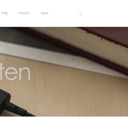
tidy
touch
view