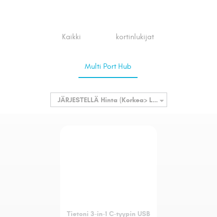
Kaikki
kortinlukijat
Multi Port Hub
JÄRJESTELLÄ
Hinta (Korkea> Low)
Tietoni 3-in-1 C-tyypin USB