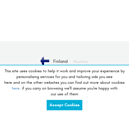
Finland
Muuttaa
This site uses cookies to help it work and improve your experience by
personalising services for you and tailoring ads you see
Ei laitetta valittu
Valitse Laite
here and on the other websites you can find out more about cookies
here
. if you carry on browsing we'll assume you're happy with
our use of them
halu tehdä ostoksia
Accept Cookies
charge
share
compete
tidy