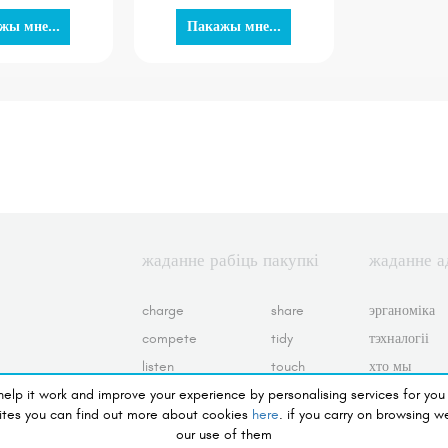
жы мне...
Пакажы мне...
жаданне рабіць пакупкі
жаданне а
charge
share
эрганоміка
compete
tidy
тэхналогіі
listen
touch
хто мы
 help it work and improve your experience by personalising services for you
preserve
view
ўмовы абслу
ites you can find out more about cookies
here
. if you carry on browsing w
see
вяртаецца і 
our use of them
вяртання