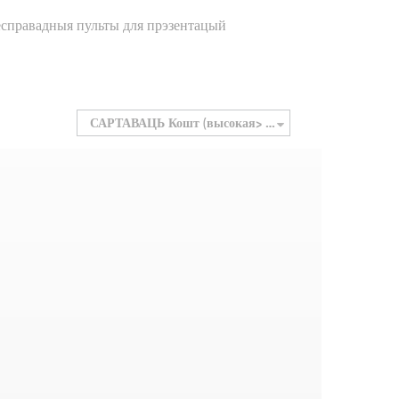
справадныя пульты для прэзентацый
САРТАВАЦЬ
Кошт (высокая> нізкая)